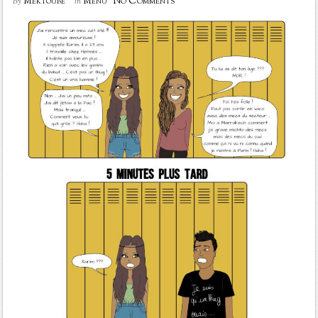
No Comments
Mektoube
Menu
By
in