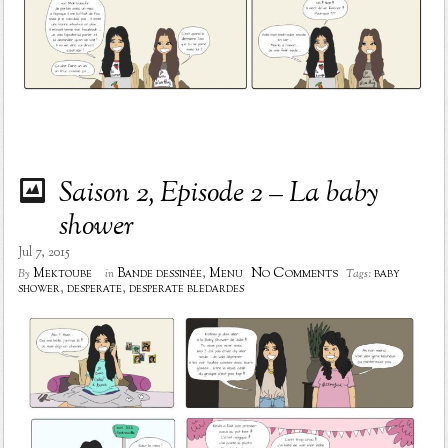
Saison 2, Episode 2 – La baby
shower
Jul 7, 2015
No Comments
Mektoube
Bande dessinée
,
Menu
baby
By
in
Tags:
shower
,
desperate
,
desperate bledardes