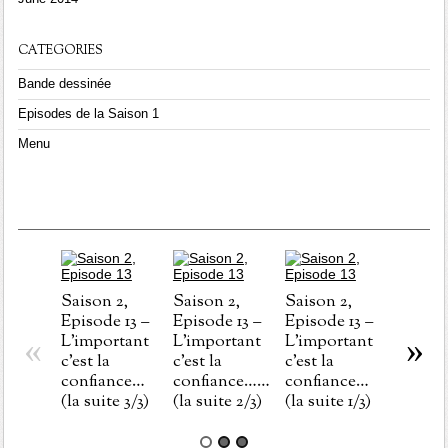
CATEGORIES
Bande dessinée
Episodes de la Saison 1
Menu
Saison 2,
Saison 2,
Saison 2,
Episode 13 –
Episode 13 –
Episode 13 –
«
»
L’important
L’important
L’important
Saison
c’est la
c’est la
c’est la
Episod
confiance…
confiance……
confiance…
Au mê
(la suite 3/3)
(la suite 2/3)
(la suite 1/3)
endroi
même