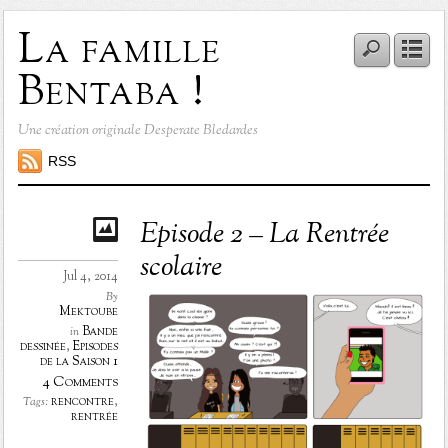
La famille
Bentaba !
Une création originale Desperate Bledardes
RSS
Episode 2 – La Rentrée
scolaire
Jul 4, 2014
By
Mektoube
Bande
in
dessinée
,
Episodes
de la Saison 1
4 Comments
rencontre
,
Tags:
rentrée