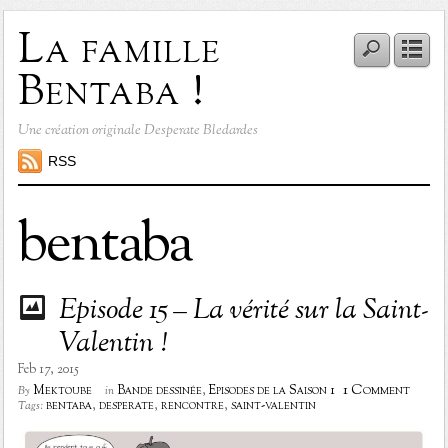
La famille
Bentaba !
Une création originale Desperate Bledardes
RSS
bentaba
Episode 15 – La vérité sur la Saint-
Valentin !
Feb 17, 2015
1 Comment
Mektoube
Bande dessinée
,
Episodes de la Saison 1
By
in
bentaba
,
desperate
,
rencontre
,
saint-valentin
Tags: