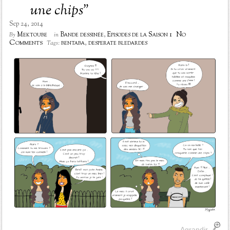
une chips”
Sep 24, 2014
No
Mektoube
Bande dessinée
,
Episodes de la Saison 1
By
in
Comments
bentaba
,
desperate bledardes
Tags:
Agrandir