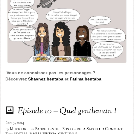
Vous ne connaissez pas les personnages ?
Découvrez
Shaynez bentaba
et
Fatima bentaba
Episode 10 – Quel gentleman !
Nov 7, 2014
1 Comment
Mektoube
Bande dessinée
,
Episodes de la Saison 1
By
in
bentaba
,
famille bentaba
,
gentleman
Tags: