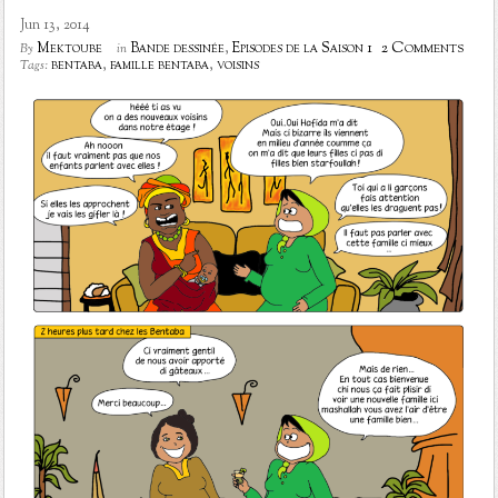
Jun 13, 2014
2 Comments
Mektoube
Bande dessinée
,
Episodes de la Saison 1
By
in
bentaba
,
famille bentaba
,
voisins
Tags: