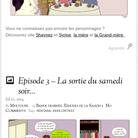
Vous ne connaissez pas encore les personnages ?
Découvrez vite
Shaynez
et
Syrine
,
la mère
et
la Grand-mère
Agrandir
Episode 3 – La sortie du samedi
soir…
Jul 21, 2014
No
Mektoube
Bande dessinée
,
Episodes de la Saison 1
By
in
Comments
bentaba
,
rencontres
Tags: