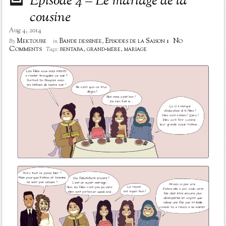
Episode 4 – Le mariage de la
cousine
Aug 4, 2014
No
Mektoube
Bande dessinée
,
Episodes de la Saison 1
By
in
Comments
bentaba
,
grand-mère
,
mariage
Tags: