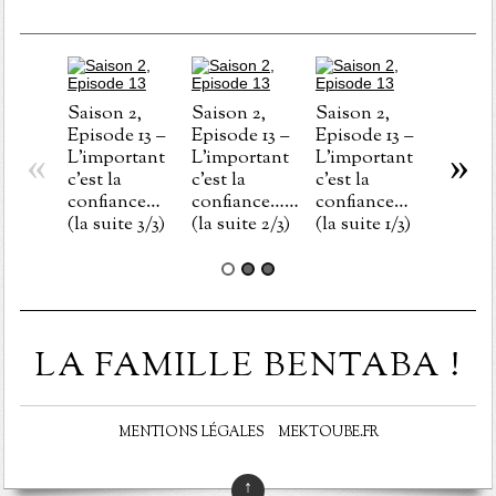
Saison 2,
Saison 2,
Saison 2,
Episode 13 –
Episode 13 –
Episode 13 –
«
»
L’important
L’important
L’important
Saison
c’est la
c’est la
c’est la
Episod
confiance…
confiance……
confiance…
Au mê
(la suite 3/3)
(la suite 2/3)
(la suite 1/3)
endroi
même
mome
LA FAMILLE BENTABA !
MENTIONS LÉGALES
MEKTOUBE.FR
↑