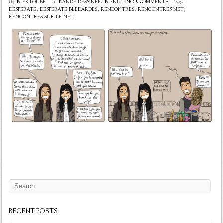
No Comments
Mektoube
Bande dessinée
,
Menu
By
in
Tags:
desperate
,
desperate bledardes
,
rencontres
,
rencontres net
,
rencontres sur le net
RECENT POSTS